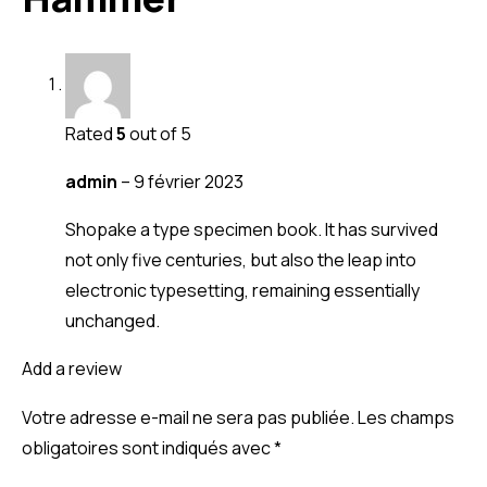
Rated
5
out of 5
admin
–
9 février 2023
Shopake a type specimen book. It has survived
not only five centuries, but also the leap into
electronic typesetting, remaining essentially
unchanged.
Add a review
Votre adresse e-mail ne sera pas publiée.
Les champs
obligatoires sont indiqués avec
*