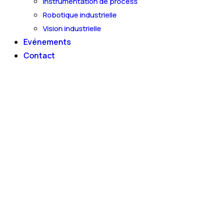
Instrumentation de process
Robotique industrielle
Vision industrielle
Evénements
Contact
Adresse du bureau
Lotissement Al Firdaous 81-1 Ain Sebaa,
Obtenir un devis